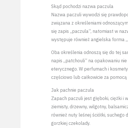
Skąd pochodzi nazwa paczula
Nazwa paczuli wywodzi się prawdopod
związana z określeniami odnoszącymi 
się zapis „paczula”, natomiast w na
występuje również angielska forma „
Oba określenia odnoszą się do tej 
napis „patchouli” na opakowaniu ni
eterycznego. W perfumach i kosmet
częściowo lub całkowicie za pomocą 
Jak pachnie paczula
Zapach paczuli jest głęboki, ciężki i 
ziemisty, drzewny, wilgotny, balsami
również nuty leśnej ściółki, suchego d
gorzkiej czekolady.