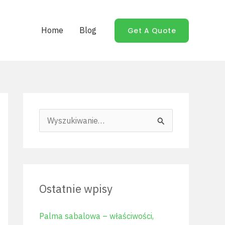
Home
Blog
Get A Quote
S
z
u
k
Ostatnie wpisy
a
j
Palma sabalowa – właściwości,
d