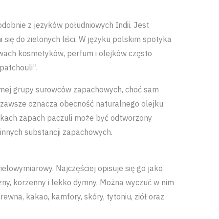
obnie z języków południowych Indii. Jest
się do zielonych liści. W języku polskim spotyka
zwach kosmetyków, perfum i olejków często
patchouli”.
samej grupy surowców zapachowych, choć sam
e zawsze oznacza obecność naturalnego olejku
ykach zapach paczuli może być odtworzony
innych substancji zapachowych.
wielowymiarowy. Najczęściej opisuje się go jako
czny, korzenny i lekko dymny. Można wyczuć w nim
rewna, kakao, kamfory, skóry, tytoniu, ziół oraz