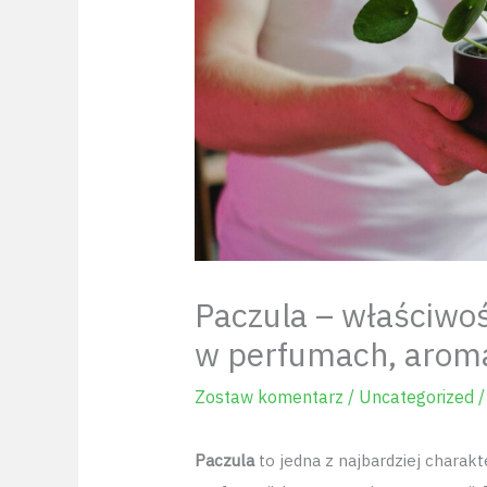
Paczula – właściwoś
w perfumach, aromat
Zostaw komentarz
/
Uncategorized
/
Paczula
to jedna z najbardziej charak