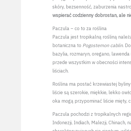
skóry, bezsenność, zaburzenia nastr
wspierać codzienny dobrostan, ale ni
Paczula – co to za roślina
Paczula jest tropikalną rośliną nale
botaniczna to
Pogostemon cablin
. D
bazylia, rozmaryn, oregano, lawenda
przede wszystkim w obecności inten
liściach.
Roślina ma postać krzewiastej bylin
liście są szerokie, miękkie, lekko ow
oka mogą przypominać liście mięty, ch
Paczula pochodzi z tropikalnych regi
Indonezji, Indiach, Malezji, Chinach, n