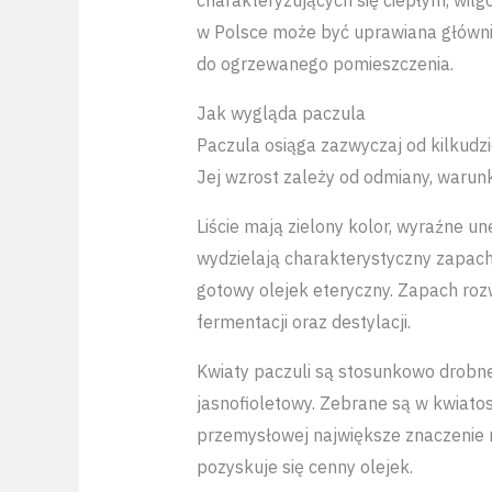
charakteryzujących się ciepłym, wilg
w Polsce może być uprawiana główni
do ogrzewanego pomieszczenia.
Jak wygląda paczula
Paczula osiąga zazwyczaj od kilkudz
Jej wzrost zależy od odmiany, warunk
Liście mają zielony kolor, wyraźne un
wydzielają charakterystyczny zapach,
gotowy olejek eteryczny. Zapach rozwi
fermentacji oraz destylacji.
Kwiaty paczuli są stosunkowo drobne
jasnofioletowy. Zebrane są w kwiat
przemysłowej największe znaczenie ma
pozyskuje się cenny olejek.