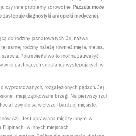
oju czy inne problemy zdrowotne.
Paczula może
e zastępuje diagnostyki ani opieki medycznej.
żącą do rodziny jasnotowatych. Jej nazwa
o tej samej rodziny należą również mięta, melisa,
 i szałwia. Pokrewieństwo to można zauważyć
sywnie pachnących substancji występujących w
y o wyprostowanych, rozgałęzionych pędach. Jej
łosione i mają ząbkowane brzegi. Na pierwszy rzut
ociaż zwykle są większe i bardziej mięsiste.
onów Azji. Jest uprawiana między innymi w
a Filipinach i w innych miejscach