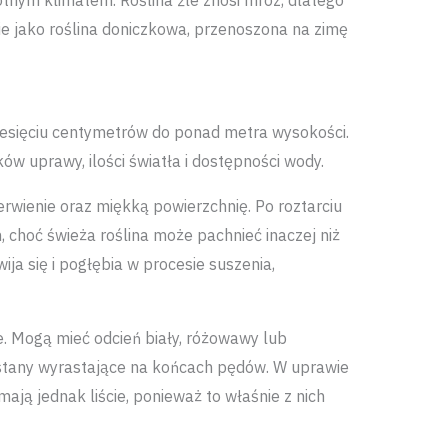
otnym klimatem. Roślina źle znosi mróz, dlatego
e jako roślina doniczkowa, przenoszona na zimę
iesięciu centymetrów do ponad metra wysokości.
ów uprawy, ilości światła i dostępności wody.
erwienie oraz miękką powierzchnię. Po roztarciu
 choć świeża roślina może pachnieć inaczej niż
ja się i pogłębia w procesie suszenia,
. Mogą mieć odcień biały, różowawy lub
ostany wyrastające na końcach pędów. W uprawie
ją jednak liście, ponieważ to właśnie z nich