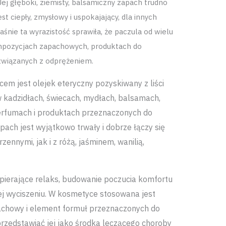
Jej głęboki, ziemisty, balsamiczny zapach trudno
st ciepły, zmysłowy i uspokajający, dla innych
aśnie ta wyrazistość sprawiła, że paczula od wielu
mpozycjach zapachowych, produktach do
związanych z odprężeniem.
m jest olejek eteryczny pozyskiwany z liści
 w kadzidłach, świecach, mydłach, balsamach,
erfumach i produktach przeznaczonych do
ach jest wyjątkowo trwały i dobrze łączy się
ennymi, jak i z różą, jaśminem, wanilią,
spierające relaks, budowanie poczucia komfortu
ej wyciszeniu. W kosmetyce stosowana jest
achowy i element formuł przeznaczonych do
 przedstawiać jej jako środka leczącego choroby