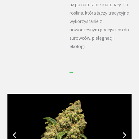
aż po naturalne materiały. To
roślina, która łączy tradycyjne
wykorzystanie z
nowoczesnym podejściem do
surowców, pielęgnacji i
ekologii.