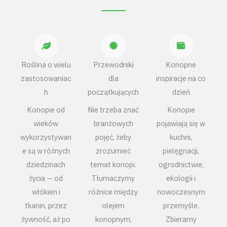
Roślina o wielu
Przewodniki
Konopne
zastosowaniac
dla
inspiracje na co
h
początkujących
dzień
Konopie od
Nie trzeba znać
Konopie
wieków
branżowych
pojawiają się w
wykorzystywan
pojęć, żeby
kuchni,
e są w różnych
zrozumieć
pielęgnacji,
dziedzinach
temat konopi.
ogrodnictwie,
życia — od
Tłumaczymy
ekologii i
włókien i
różnice między
nowoczesnym
tkanin, przez
olejem
przemyśle.
żywność, aż po
konopnym,
Zbieramy