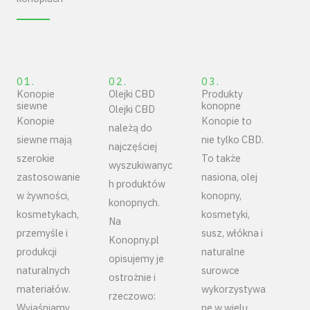
01.
02.
03.
Konopie
Olejki CBD
Produkty
siewne
konopne
Olejki CBD
Konopie
Konopie to
należą do
siewne mają
nie tylko CBD.
najczęściej
szerokie
To także
wyszukiwanyc
zastosowanie
nasiona, olej
h produktów
w żywności,
konopny,
konopnych.
kosmetykach,
kosmetyki,
Na
przemyśle i
susz, włókna i
Konopny.pl
produkcji
naturalne
opisujemy je
naturalnych
surowce
ostrożnie i
materiałów.
wykorzystywa
rzeczowo:
Wyjaśniamy,
ne w wielu