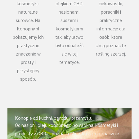
kosmetyki i
olejkiem CBD,
ciekawostki,
naturalne
nasionami,
poradniki i
surowce. Na
suszem i
praktyczne
Konopny.pl
kosmetykami
informacje dla
pokazujemy ich
tak, aby łatwo
osób, które
praktyczne
było odnaleźć
chcą poznać tę
znaczenie w
się w tej
roślinę szerzej.
prosty i
tematyce.
przystępny
sposób.
Konopie od kuchni, ogrodu i przemysłu
Od nasion i oleju konopnego po włókna, kosmetyki i
produkty z CBD — poznaj roślinę, która ma znacznie