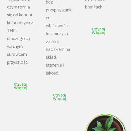
bez
czym różnią
branżach.
przypisywania
się od konopi
im
kojarzonych z
właściwości
Czytaj
THC i
Więcej
leczniczych,
dlaczego są
za to z
ważnym
naciskiem na
surowcem
skład,
przyszłości.
stężenie i
jakość.
Czytaj
Więcej
Czytaj
Więcej