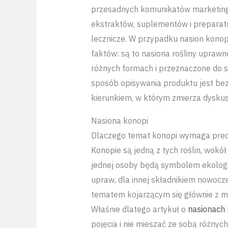
przesadnych komunikatów marketingo
ekstraktów, suplementów i preparat
lecznicze. W przypadku nasion konop
faktów: są to nasiona rośliny uprawn
różnych formach i przeznaczone do s
sposób opisywania produktu jest bezp
kierunkiem, w którym zmierza dyskus
Nasiona konopi
Dlaczego temat konopi wymaga prec
Konopie są jedną z tych roślin, wokó
jednej osoby będą symbolem ekologic
upraw, dla innej składnikiem nowoczes
tematem kojarzącym się głównie z m
Właśnie dlatego artykuł o
nasionach 
pojęcia i nie mieszać ze sobą różnych