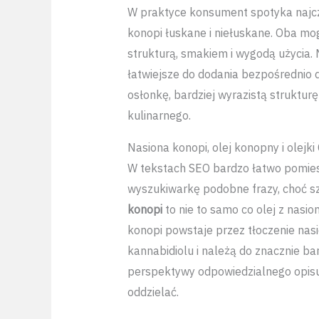
W praktyce konsument spotyka najcz
konopi łuskane i niełuskane. Oba mog
strukturą, smakiem i wygodą użycia. N
łatwiejsze do dodania bezpośrednio 
osłonkę, bardziej wyrazistą struktu
kulinarnego.
Nasiona konopi, olej konopny i olejk
W tekstach SEO bardzo łatwo pomiesz
wyszukiwarkę podobne frazy, choć s
konopi
to nie to samo co olej z nasion
konopi powstaje przez tłoczenie nas
kannabidiolu i należą do znacznie bar
perspektywy odpowiedzialnego opisu 
oddzielać.