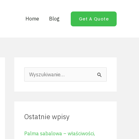
Home
Blog
Get A Quote
S
z
u
k
Ostatnie wpisy
a
j
Palma sabalowa – właściwości,
d