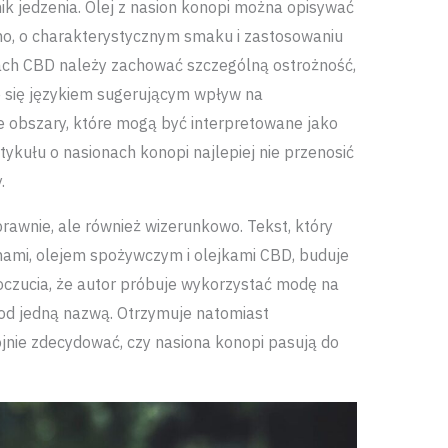
k jedzenia. Olej z nasion konopi można opisywać
no, o charakterystycznym smaku i zastosowaniu
ach CBD należy zachować szczególną ostrożność,
e się językiem sugerującym wpływ na
ne obszary, które mogą być interpretowane jako
ykułu o nasionach konopi najlepiej nie przenosić
.
prawnie, ale również wizerunkowo. Tekst, który
nami, olejem spożywczym i olejkami CBD, buduje
poczucia, że autor próbuje wykorzystać modę na
od jedną nazwą. Otrzymuje natomiast
nie zdecydować, czy nasiona konopi pasują do