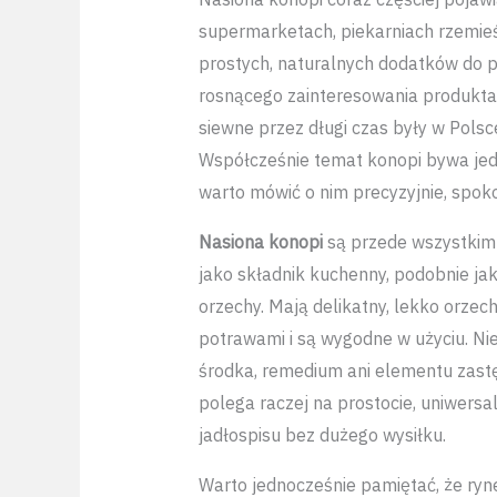
supermarketach, piekarniach rzemieśl
prostych, naturalnych dodatków do po
rosnącego zainteresowania produktami
siewne przez długi czas były w Polsc
Współcześnie temat konopi bywa jed
warto mówić o nim precyzyjnie, spoko
Nasiona konopi
są przede wszystkim
jako składnik kuchenny, podobnie jak 
orzechy. Mają delikatny, lekko orzec
potrawami i są wygodne w użyciu. Ni
środka, remedium ani elementu zastę
polega raczej na prostocie, uniwers
jadłospisu bez dużego wysiłku.
Warto jednocześnie pamiętać, że r