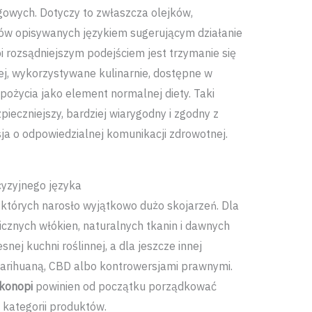
wych. Dotyczy to zwłaszcza olejków,
ów opisywanych językiem sugerującym działanie
i rozsądniejszym podejściem jest trzymanie się
ej, wykorzystywane kulinarnie, dostępne w
pożycia jako element normalnej diety. Taki
ieczniejszy, bardziej wiarygodny i zgodny z
ja o odpowiedzialnej komunikacji zdrowotnej.
yzyjnego języka
ł których narosło wyjątkowo dużo skojarzeń. Dla
znych włókien, naturalnych tkanin i dawnych
nej kuchni roślinnej, a dla jeszcze innej
arihuaną, CBD albo kontrowersjami prawnymi.
konopi
powinien od początku porządkować
 kategorii produktów.