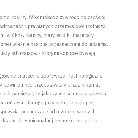
amej rośliny. W kontekście żywności najczęściej
i odmianach uprawianych przemysłowo i rolniczo.
i włókna, tkaniny, maty, ściółki, materiały
opne i właśnie nasiona przeznaczone do jedzenia.
dukty odurzające, z którymi konopie bywają
 głównie znaczenie spożywcze i technologiczne.
ry powinien być przedstawiany przez pryzmat
ednak pamiętać, że jako żywność muszą spełniać
eczeństwa. Dlatego przy zakupie najlepiej
 spożycia, pochodzące od rozpoznawalnych
kładu, daty minimalnej trwałości i sposobu