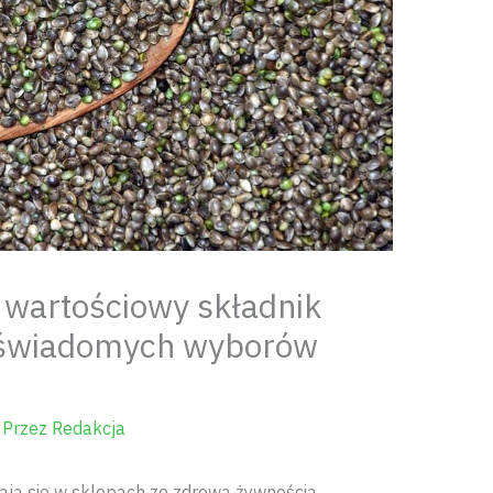
 wartościowy składnik
i świadomych wyborów
 Przez
Redakcja
ają się w sklepach ze zdrową żywnością,