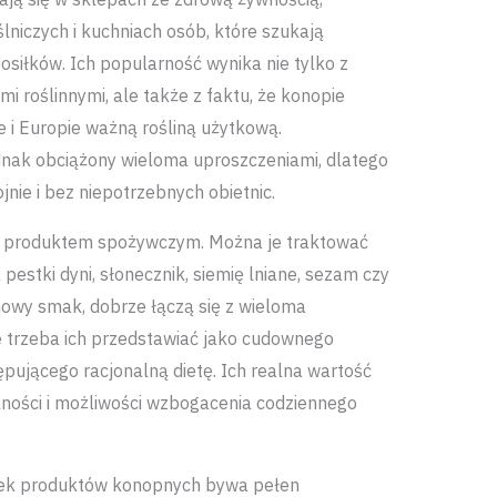
niczych i kuchniach osób, które szukają
siłków. Ich popularność wynika nie tylko z
 roślinnymi, ale także z faktu, że konopie
e i Europie ważną rośliną użytkową.
nak obciążony wieloma uproszczeniami, dlatego
jnie i bez niepotrzebnych obietnic.
 produktem spożywczym. Można je traktować
pestki dyni, słonecznik, siemię lniane, sezam czy
howy smak, dobrze łączą się z wieloma
e trzeba ich przedstawiać jako cudownego
pującego racjonalną dietę. Ich realna wartość
alności i możliwości wzbogacenia codziennego
ynek produktów konopnych bywa pełen