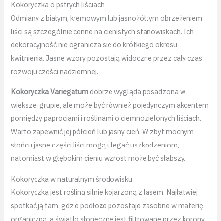
Kokoryczka o pstrych liściach
Odmiany z białym, kremowym lub jasnożółtym obrzeżeniem
liści są szczególnie cenne na cienistych stanowiskach. Ich
dekoracyjność nie ogranicza się do krótkiego okresu
kwitnienia. Jasne wzory pozostają widoczne przez cały czas
rozwoju części nadziemnej.
Kokoryczka Variegatum
dobrze wygląda posadzona w
większej grupie, ale może być również pojedynczym akcentem
pomiędzy paprociami i roślinami o ciemnozielonych liściach.
Warto zapewnić jej półcień lub jasny cień. W zbyt mocnym
słońcu jasne części liści mogą ulegać uszkodzeniom,
natomiast w głębokim cieniu wzrost może być słabszy.
Kokoryczka w naturalnym środowisku
Kokoryczka jest rośliną silnie kojarzoną z lasem. Najłatwiej
spotkać ją tam, gdzie podłoże pozostaje zasobne w materię
organiczną, a światło słoneczne jest filtrowane przez korony