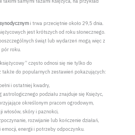
 takimi samymi fazami Księżyca, na przykład
.
 synodycznym
i trwa przeciętnie około 29,5 dnia.
siężycowych jest krótszych od roku słonecznego.
poszczególnych świąt lub wydarzeń mogą więc z
pór roku.
siężycowy” często odnosi się nie tylko do
z także do popularnych zestawień pokazujących:
ełni i ostatniej kwadry,
 astrologicznego podziału znajduje się Księżyc,
sprzyjające określonym pracom ogrodowym,
i włosów, skóry i paznokci,
czynanie, rozwijanie lub kończenie działań,
emocji, energii i potrzeby odpoczynku.