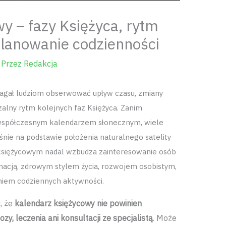
y – fazy Księżyca, rytm
planowanie codzienności
 Przez
Redakcja
gał ludziom obserwować upływ czasu, zmiany
alny rytm kolejnych faz Księżyca. Zanim
 współczesnym kalendarzem słonecznym, wiele
nie na podstawie położenia naturalnego satelity
u księżycowym nadal wzbudza zainteresowanie osób
nacją, zdrowym stylem życia, rozwojem osobistym,
iem codziennych aktywności.
, że
kalendarz księżycowy nie powinien
y, leczenia ani konsultacji ze specjalistą
. Może