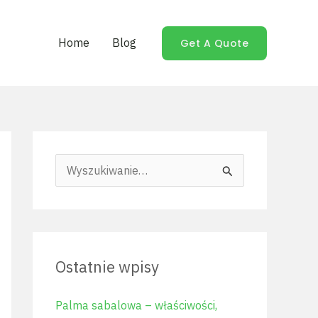
Home
Blog
Get A Quote
S
z
u
k
Ostatnie wpisy
a
j
Palma sabalowa – właściwości,
d