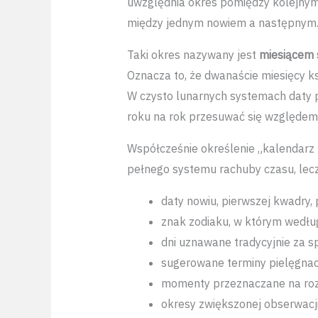
uwzględnia okres pomiędzy kolejnymi
między jednym nowiem a następnym
Taki okres nazywany jest
miesiącem
Oznacza to, że dwanaście miesięcy k
W czysto lunarnych systemach daty 
roku na rok przesuwać się względem 
Współcześnie określenie „kalendarz k
pełnego systemu rachuby czasu, lec
daty nowiu, pierwszej kwadry, p
znak zodiaku, w którym według
dni uznawane tradycyjnie za 
sugerowane terminy pielęgnacj
momenty przeznaczane na rozpo
okresy zwiększonej obserwacji 