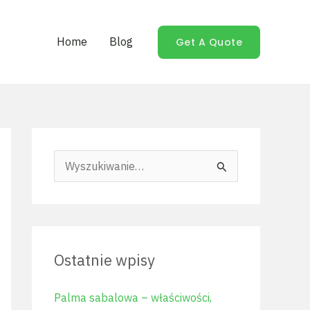
Home
Blog
Get A Quote
S
z
u
k
Ostatnie wpisy
a
j
Palma sabalowa – właściwości,
d