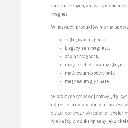
metabolicznych, ale w suplemencie p
magnez.
W nazwach produktów można spotkać 
diglicynian magnezu,
bisglicynian magnezu,
chelat magnezu,
magnez chelatowany glicyną,
magnesium bisglycinate,
magnesium glycinate.
W praktyce rynkowej nazwy „diglicyn
odniesieniu do podobnej formy zwią
skład, ponieważ określenie „chelat
Nie każdy produkt opisany jako chela