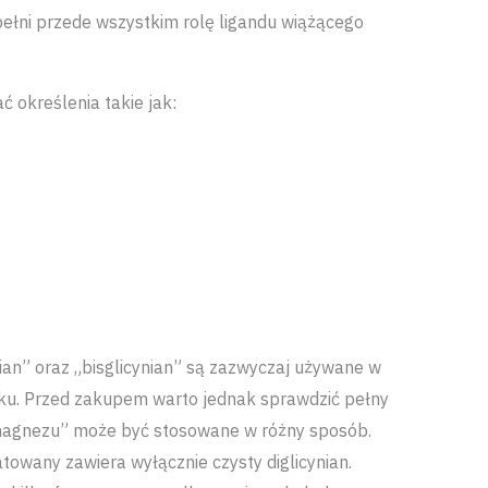
ełni przede wszystkim rolę ligandu wiążącego
określenia takie jak:
ian” oraz „bisglicynian” są zazwyczaj używane w
zku. Przed zakupem warto jednak sprawdzić pełny
 magnezu” może być stosowane w różny sposób.
towany zawiera wyłącznie czysty diglicynian.