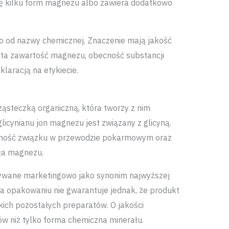
ę kilku form magnezu albo zawiera dodatkowo
ko od nazwy chemicznej. Znaczenie mają jakość
sta zawartość magnezu, obecność substancji
laracją na etykiecie.
ząsteczką organiczną, która tworzy z nim
licynianu jon magnezu jest związany z glicyną.
ilność związku w przewodzie pokarmowym oraz
dła magnezu.
ywane marketingowo jako synonim najwyższej
a opakowaniu nie gwarantuje jednak, że produkt
kich pozostałych preparatów. O jakości
w niż tylko forma chemiczna minerału.