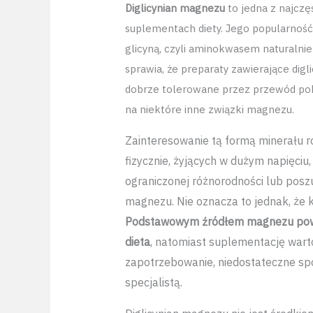
Diglicynian magnezu
to jedna z najcz
suplementach diety. Jego popularnoś
glicyną, czyli aminokwasem naturalni
sprawia, że preparaty zawierające dig
dobrze tolerowane przez przewód pok
na niektóre inne związki magnezu.
Zainteresowanie tą formą minerału 
fizycznie, żyjących w dużym napięciu,
ograniczonej różnorodności lub pos
magnezu. Nie oznacza to jednak, że
Podstawowym źródłem magnezu pow
dieta
, natomiast suplementację wart
zapotrzebowanie, niedostateczne spo
specjalistą.