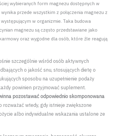
ęściej wybieranych form magnezu dostępnych w
ć wynika przede wszystkim z połączenia magnezu z
e występującym w organizmie. Taka budowa
licynian magnezu są często przedstawiane jako
armowy oraz wygodne dla osób, które źle reagują
rośnie szczególnie wśród osób aktywnych
 dbających o jakość snu, stosujących dietę o
zukujących sposobu na uzupełnienie podaży
 każdy powinien przyjmować suplement.
inna pozostawać odpowiednio skomponowana
o rozważać wtedy, gdy istnieje zwiększone
życie albo indywidualne wskazania ustalone ze