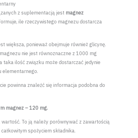
entarny
ązanych z suplementacją jest
magnez
informuje, ile rzeczywistego magnezu dostarcza
t większa, ponieważ obejmuje również glicynę.
u magnezu nie jest równoznaczne z 1000 mg
 taka ilość związku może dostarczać jedynie
u elementarnego.
cie powinna znaleźć się informacja podobna do
tym magnez – 120 mg.
 wartość. To ją należy porównywać z zawartością
 całkowitym spożyciem składnika.