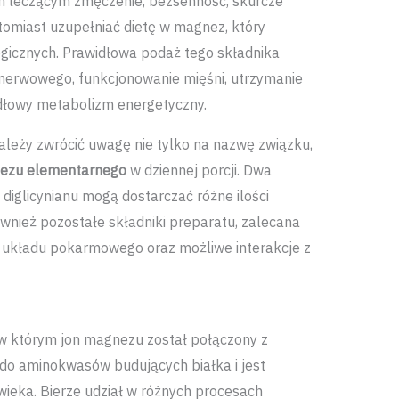
em leczącym zmęczenie, bezsenność, skurcze
tomiast uzupełniać dietę w magnez, który
ogicznych. Prawidłowa podaż tego składnika
 nerwowego, funkcjonowanie mięśni, utrzymanie
idłowy metabolizm energetyczny.
leży zwrócić uwagę nie tylko na nazwę związku,
ezu elementarnego
w dziennej porcji. Dwa
iglicynianu mogą dostarczać różne ilości
nież pozostałe składniki preparatu, zalecana
ny układu pokarmowego oraz możliwe interakcje z
 w którym jon magnezu został połączony z
 do aminokwasów budujących białka i jest
wieka. Bierze udział w różnych procesach