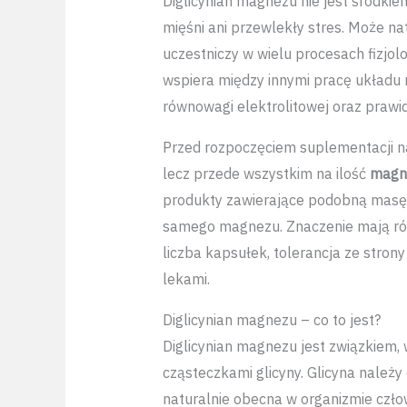
Diglicynian magnezu nie jest środki
mięśni ani przewlekły stres. Może na
uczestniczy w wielu procesach fizjol
wspiera między innymi pracę układu
równowagi elektrolitowej oraz praw
Przed rozpoczęciem suplementacji na
lecz przede wszystkim na ilość
magn
produkty zawierające podobną masę d
samego magnezu. Znaczenie mają rów
liczba kapsułek, tolerancja ze stro
lekami.
Diglicynian magnezu – co to jest?
Diglicynian magnezu jest związkiem,
cząsteczkami glicyny. Glicyna należy
naturalnie obecna w organizmie czło