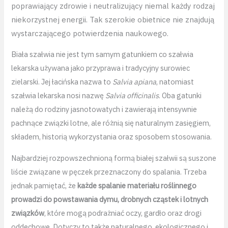
poprawiający zdrowie i neutralizujący niemal każdy rodzaj
niekorzystnej energii. Tak szerokie obietnice nie znajdują
wystarczającego potwierdzenia naukowego.
Biała szałwia nie jest tym samym gatunkiem co szałwia
lekarska używana jako przyprawa i tradycyjny surowiec
zielarski. Jej łacińska nazwa to
Salvia apiana
, natomiast
szałwia lekarska nosi nazwę
Salvia officinalis
. Oba gatunki
należą do rodziny jasnotowatych i zawierają intensywnie
pachnące związki lotne, ale różnią się naturalnym zasięgiem,
składem, historią wykorzystania oraz sposobem stosowania.
Najbardziej rozpowszechnioną formą białej szałwii są suszone
liście związane w pęczek przeznaczony do spalania. Trzeba
jednak pamiętać, że
każde spalanie materiału roślinnego
prowadzi do powstawania dymu, drobnych cząstek i lotnych
związków
, które mogą podrażniać oczy, gardło oraz drogi
oddechowe. Dotyczy to także naturalnego, ekologicznego i