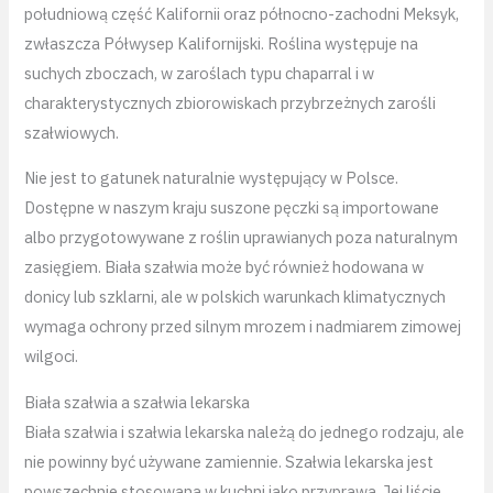
południową część Kalifornii oraz północno-zachodni Meksyk,
zwłaszcza Półwysep Kalifornijski. Roślina występuje na
suchych zboczach, w zaroślach typu chaparral i w
charakterystycznych zbiorowiskach przybrzeżnych zarośli
szałwiowych.
Nie jest to gatunek naturalnie występujący w Polsce.
Dostępne w naszym kraju suszone pęczki są importowane
albo przygotowywane z roślin uprawianych poza naturalnym
zasięgiem. Biała szałwia może być również hodowana w
donicy lub szklarni, ale w polskich warunkach klimatycznych
wymaga ochrony przed silnym mrozem i nadmiarem zimowej
wilgoci.
Biała szałwia a szałwia lekarska
Biała szałwia i szałwia lekarska należą do jednego rodzaju, ale
nie powinny być używane zamiennie. Szałwia lekarska jest
powszechnie stosowana w kuchni jako przyprawa. Jej liście