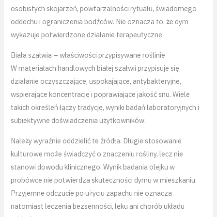
osobistych skojarzeń, powtarzalności rytuału, świadomego
oddechu i ograniczenia bodźców. Nie oznacza to, że dym
wykazuje potwierdzone działanie terapeutyczne.
Biała szałwia – właściwości przypisywane roślinie
W materiałach handlowych białej szałwii przypisuje się
działanie oczyszczające, uspokajające, antybakteryjne,
wspierające koncentrację i poprawiające jakość snu. Wiele
takich określeń łączy tradycję, wyniki badań laboratoryjnych i
subiektywne doświadczenia użytkowników.
Należy wyraźnie oddzielić te źródła. Długie stosowanie
kulturowe może świadczyć o znaczeniu rośliny, lecz nie
stanowi dowodu klinicznego. Wynik badania olejku w
probówce nie potwierdza skuteczności dymu w mieszkaniu.
Przyjemne odczucie po użyciu zapachu nie oznacza
natomiast leczenia bezsenności, lęku ani chorób układu