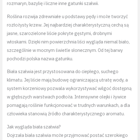
rozmaryn, bazylię i liczne inne gatunki szałwii.
Roślina rozwija zdrewniałe u podstawy pędy i może tworzyć
rozłożysty krzew. Jej najbardziej charakterystyczną cechą są
jasne, szarozielone liście pokryte gęstymi, drobnymi
włoskami. Dzięki nim powierzchnia liści wygląda niemal biało,
szczególnie w mocnym świetle słonecznym. Od tej barwy
pochodzi polska nazwa gatunku.
Biała szałwia jest przystosowana do ciepłego, suchego
klimatu. Jej liście mają budowę ograniczającą utratę wody, a
system korzeniowy pozwala wykorzystywać wilgoć dostępną
w głębszych warstwach podłoża. Intensywne olejki i żywice
pomagają roślinie funkcjonować w trudnych warunkach, a dla
człowieka stanowią źródło charakterystycznego aromatu.
Jak wygląda biała szałwia?
Dojrzała biała szałwia może przyjmować postać szerokiego