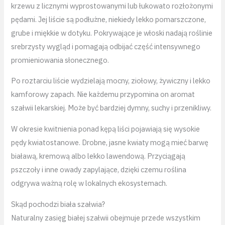
krzewu z licznymi wyprostowanymi lub łukowato rozłożonymi
pędami. Jej liście są podłużne, niekiedy lekko pomarszczone,
grube i miękkie w dotyku. Pokrywające je włoski nadają roślinie
srebrzysty wygląd i pomagają odbijać część intensywnego
promieniowania słonecznego.
Po roztarciu liście wydzielają mocny, ziołowy, żywiczny i lekko
kamforowy zapach. Nie każdemu przypomina on aromat
szałwii lekarskiej. Może być bardziej dymny, suchy i przenikliwy.
W okresie kwitnienia ponad kępą liści pojawiają się wysokie
pędy kwiatostanowe. Drobne, jasne kwiaty mogą mieć barwę
białawą, kremową albo lekko lawendową. Przyciągają
pszczoły i inne owady zapylające, dzięki czemu roślina
odgrywa ważną rolę w lokalnych ekosystemach.
Skąd pochodzi biała szałwia?
Naturalny zasięg białej szałwii obejmuje przede wszystkim